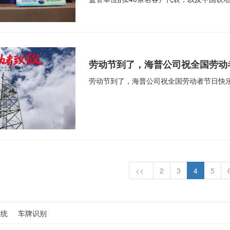
劳动节到了，海普公司祝全国劳动
劳动节到了，海普公司祝全国劳动者节日快
<<
2
3
4
5
系统
车牌识别