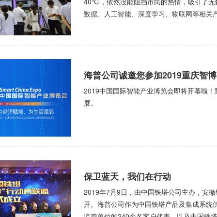
40℃，依然没能阻挡市民的热情，吸引了无
数据、人工智能、深度学习、物联网等相关
海普公司诚邀您参加2019重庆智
2019中国国际智能产业博览会即将开幕啦
展。
保卫蓝天，我们在行动
2019年7月9日，由中国铁塔公司主办，
开。海普公司作为中国铁塔产品及集成系统
监管单位的240余名客户代表，以及中国铁