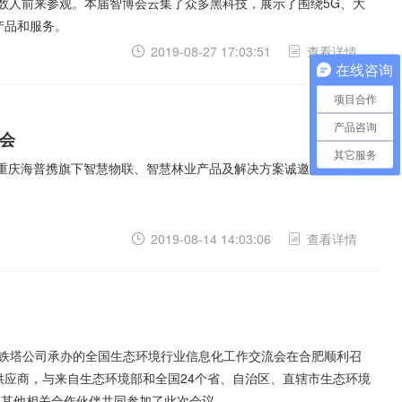
数人前来参观。本届智博会云集了众多黑科技，展示了围绕5G、大
产品和服务。
2019-08-27 17:03:51
查看详情
在线咨询
项目合作
产品咨询
博会
其它服务
！重庆海普携旗下智慧物联、智慧林业产品及解决方案诚邀您前来参
2019-08-14 14:03:06
查看详情
安徽铁塔公司承办的全国生态环境行业信息化工作交流会在合肥顺利召
供应商，与来自生态环境部和全国24个省、自治区、直辖市生态环境
塔其他相关合作伙伴共同参加了此次会议。