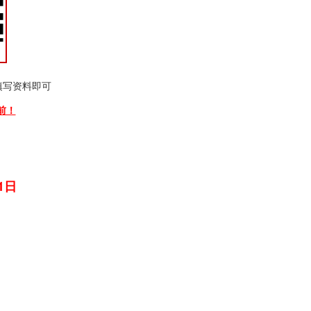
填写资料即可
前！
1日