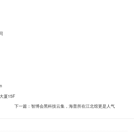
司
n
厦15F
下一篇：
智博会黑科技云集，海普所在江北馆更是人气