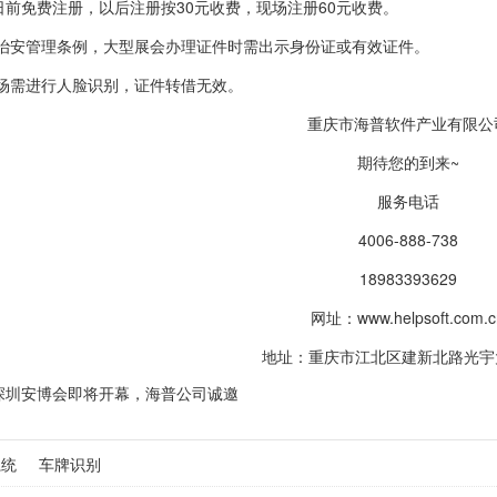
5日前免费注册，以后注册按30元收费，现场注册60元收费。
据治安管理条例，大型展会办理证件时需出示身份证或有效证件。
场需进行人脸识别，证件转借无效。
重庆市海普软件产业有限公
期待您的到来~
服务电话
4006-888-738
18983393629
网址：www.helpsoft.com.c
地址：重庆市江北区建新北路光宇大
9深圳安博会即将开幕，海普公司诚邀
系统
车牌识别