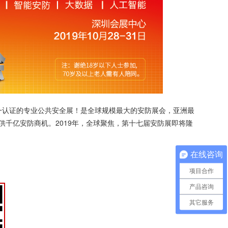
唯一认证的专业公共安全展！是全球规模最大的安防展会，亚洲最
提供千亿安防商机。2019年，全球聚焦，第十七届安防展即将隆
在线咨询
项目合作
产品咨询
其它服务